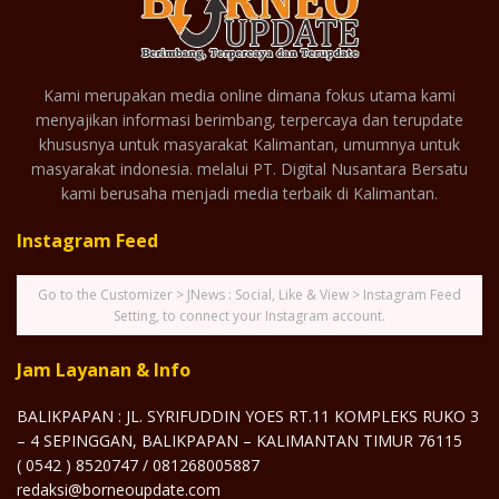
Kami merupakan media online dimana fokus utama kami
menyajikan informasi berimbang, terpercaya dan terupdate
khususnya untuk masyarakat Kalimantan, umumnya untuk
masyarakat indonesia. melalui PT. Digital Nusantara Bersatu
kami berusaha menjadi media terbaik di Kalimantan.
Instagram Feed
Go to the Customizer > JNews : Social, Like & View > Instagram Feed
Setting, to connect your Instagram account.
Jam Layanan & Info
BALIKPAPAN : JL. SYRIFUDDIN YOES RT.11 KOMPLEKS RUKO 3
– 4 SEPINGGAN, BALIKPAPAN – KALIMANTAN TIMUR 76115
( 0542 ) 8520747 / 081268005887
redaksi@borneoupdate.com