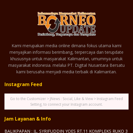
Kami merupakan media online dimana fokus utama kami
menyajikan informasi berimbang, terpercaya dan terupdate
khususnya untuk masyarakat Kalimantan, umumnya untuk
masyarakat indonesia. melalui PT. Digital Nusantara Bersatu
kami berusaha menjadi media terbaik di Kalimantan.
Instagram Feed
Go to the Customizer > JNews : Social, Like & View > Instagram Feed
Setting, to connect your Instagram account.
Jam Layanan & Info
BALIKPAPAN : JL. SYRIFUDDIN YOES RT.11 KOMPLEKS RUKO 3