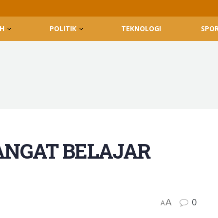
H
POLITIK
TEKNOLOGI
SPO
ANGAT BELAJAR
0
A
A