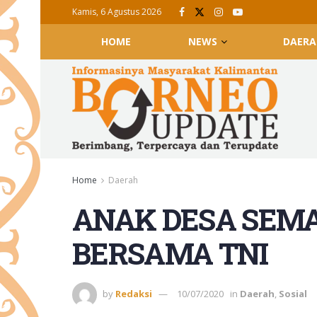
Kamis, 6 Agustus 2026
HOME
NEWS
DAERA
Home
Daerah
ANAK DESA SEM
BERSAMA TNI
by
Redaksi
10/07/2020
in
Daerah
,
Sosial