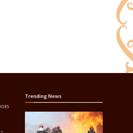
Trending News
 YOES
87