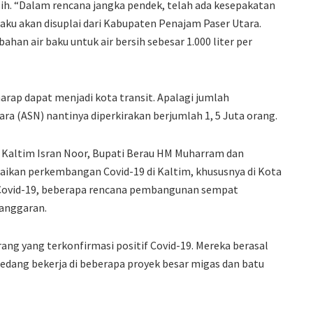
ih. “Dalam rencana jangka pendek, telah ada kesepakatan
ku akan disuplai dari Kabupaten Penajam Paser Utara.
han air baku untuk air bersih sebesar 1.000 liter per
arap dapat menjadi kota transit. Apalagi jumlah
ra (ASN) nantinya diperkirakan berjumlah 1, 5 Juta orang.
ur Kaltim Isran Noor, Bupati Berau HM Muharram dan
mpaikan perkembangan Covid-19 di Kaltim, khususnya di Kota
i Covid-19, beberapa rencana pembangunan sempat
anggaran.
orang yang terkonfirmasi positif Covid-19. Mereka berasal
i sedang bekerja di beberapa proyek besar migas dan batu