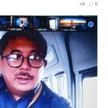
0
A
A