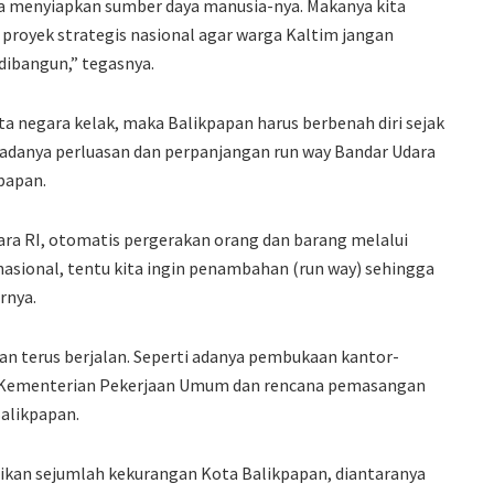
nya menyiapkan sumber daya manusia-nya. Makanya kita
 proyek strategis nasional agar warga Kaltim jangan
dibangun,” tegasnya.
ta negara kelak, maka Balikpapan harus berbenah diri sejak
 adanya perluasan dan perpanjangan run way Bandar Udara
papan.
ra RI, otomatis pergerakan orang dan barang melalui
nasional, tentu kita ingin penambahan (run way) sehingga
rnya.
pan terus berjalan. Seperti adanya pembukaan kantor-
ar Kementerian Pekerjaan Umum dan rencana pemasangan
Balikpapan.
ikan sejumlah kekurangan Kota Balikpapan, diantaranya