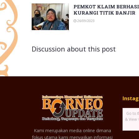
PEMKOT KLAIM BERHASI
KURANGI TITIK BANJIR
26/09/2023
Discussion about this post
Insta
Go to t
& View 
Kami merupakan media online dimana
fokus utama kami menyajikan informasi