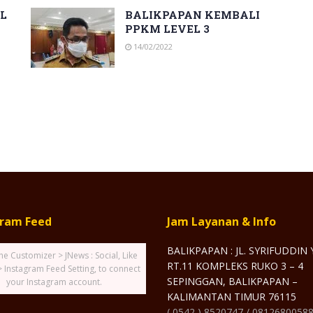
L
BALIKPAPAN KEMBALI
PPKM LEVEL 3
14/02/2022
gram Feed
Jam Layanan & Info
BALIKPAPAN : JL. SYRIFUDDIN
he Customizer > JNews : Social, Like
RT.11 KOMPLEKS RUKO 3 – 4
> Instagram Feed Setting, to connect
SEPINGGAN, BALIKPAPAN –
your Instagram account.
KALIMANTAN TIMUR 76115
( 0542 ) 8520747 / 0812680058