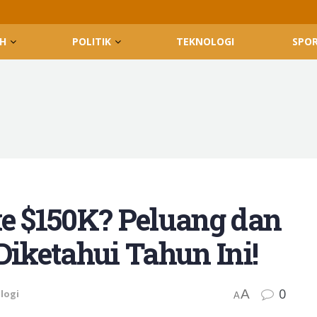
H
POLITIK
TEKNOLOGI
SPO
ke $150K? Peluang dan
Diketahui Tahun Ini!
0
A
logi
A