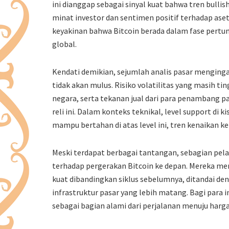
ini dianggap sebagai sinyal kuat bahwa tren bulli
minat investor dan sentimen positif terhadap aset
keyakinan bahwa Bitcoin berada dalam fase pert
global.
Kendati demikian, sejumlah analis pasar menging
tidak akan mulus. Risiko volatilitas yang masih ti
negara, serta tekanan jual dari para penambang p
reli ini. Dalam konteks teknikal, level support di ki
mampu bertahan di atas level ini, tren kenaikan k
Meski terdapat berbagai tantangan, sebagian pe
terhadap pergerakan Bitcoin ke depan. Mereka meni
kuat dibandingkan siklus sebelumnya, ditandai den
infrastruktur pasar yang lebih matang. Bagi para i
sebagai bagian alami dari perjalanan menuju harga 