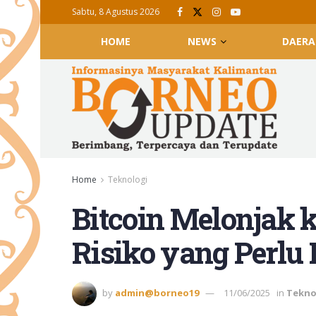
Sabtu, 8 Agustus 2026
HOME
NEWS
DAERA
Home
Teknologi
Bitcoin Melonjak 
Risiko yang Perlu 
by
admin@borneo19
11/06/2025
in
Tekno