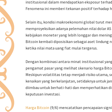
institusional dalam mendapatkan eksposur terhadap
Fenomena ini memberi tekanan positif terhadap ha
Selain itu, kondisi makroekonomi global turut me
memproyeksikan adanya pelemahan nilai dolar AS
kebijakan moneter yang lebih longgar dan meningk
Bitcoin kembali diposisikan sebagai aset lindung ni
ketika nilai mata uang fiat mulai tergerus.
Dengan kombinasi antara minat institusional yan
pengamat pasar yang melihat skenario harga Bitcoi
Meskipun volatilitas tetap menjadi risiko utama, 
kenaikan yang berkelanjutan, setidaknya untuk j
diimbau untuk berhati-hati dan memperhatikan d
keputusan investasi.
Harga Bitcoin
(9/6) mencatatkan pencapaian sign