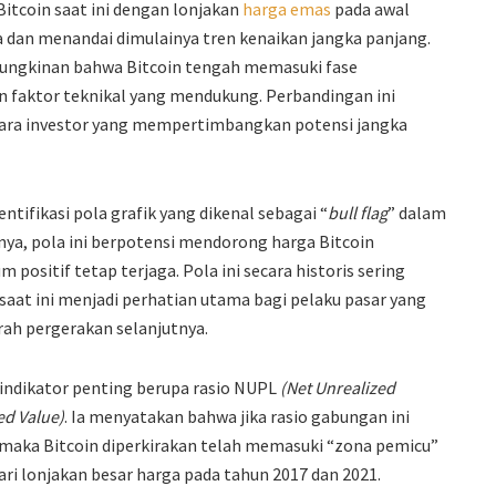
tcoin saat ini dengan lonjakan
harga emas
pada awal
pa dan menandai dimulainya tren kenaikan jangka panjang.
ungkinan bahwa Bitcoin tengah memasuki fase
n faktor teknikal yang mendukung. Perbandingan ini
para investor yang mempertimbangkan potensi jangka
ntifikasi pola grafik yang dikenal sebagai “
bull flag
” dalam
nya, pola ini berpotensi mendorong harga Bitcoin
ositif tetap terjaga. Pola ini secara historis sering
 saat ini menjadi perhatian utama bagi pelaku pasar yang
ah pergerakan selanjutnya.
ti indikator penting berupa rasio NUPL
(Net Unrealized
ed Value)
. Ia menyatakan bahwa jika rasio gabungan ini
, maka Bitcoin diperkirakan telah memasuki “zona pemicu”
ri lonjakan besar harga pada tahun 2017 dan 2021.