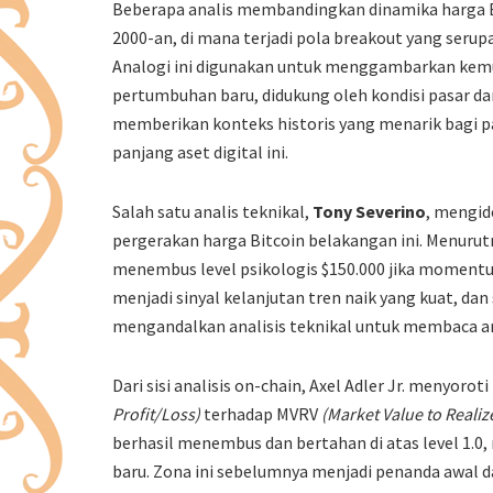
Beberapa analis membandingkan dinamika harga Bi
2000-an, di mana terjadi pola breakout yang seru
Analogi ini digunakan untuk menggambarkan kem
pertumbuhan baru, didukung oleh kondisi pasar da
memberikan konteks historis yang menarik bagi 
panjang aset digital ini.
Salah satu analis teknikal,
Tony Severino
, mengide
pergerakan harga Bitcoin belakangan ini. Menurut
menembus level psikologis $150.000 jika momentum p
menjadi sinyal kelanjutan tren naik yang kuat, dan
mengandalkan analisis teknikal untuk membaca ar
Dari sisi analisis on-chain, Axel Adler Jr. menyoro
Profit/Loss)
terhadap MVRV
(Market Value to Realiz
berhasil menembus dan bertahan di atas level 1.0
baru. Zona ini sebelumnya menjadi penanda awal da