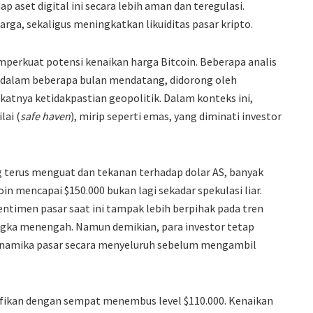
 aset digital ini secara lebih aman dan teregulasi.
rga, sekaligus meningkatkan likuiditas pasar kripto.
mperkuat potensi kenaikan harga Bitcoin. Beberapa analis
 dalam beberapa bulan mendatang, didorong oleh
atnya ketidakpastian geopolitik. Dalam konteks ini,
lai (
safe haven
), mirip seperti emas, yang diminati investor
g terus menguat dan tekanan terhadap dolar AS, banyak
n mencapai $150.000 bukan lagi sekadar spekulasi liar.
sentimen pasar saat ini tampak lebih berpihak pada tren
angka menengah. Namun demikian, para investor tetap
inamika pasar secara menyeluruh sebelum mengambil
ifikan dengan sempat menembus level $110.000. Kenaikan