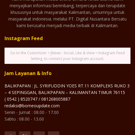
menyajikan informasi berimbang, terpercaya dan terupdate
khususnya untuk masyarakat Kalimantan, umumnya untuk
masyarakat indonesia. melalui PT. Digital Nusantara Bersatu
kami berusaha menjadi media terbaik di Kalimantan.
Instagram Feed
Go to the Customizer > JNews : Social, Like & View > Instagram Feed
Setting, to connect your Instagram account.
Jam Layanan & Info
BALIKPAPAN : JL. SYRIFUDDIN YOES RT.11 KOMPLEKS RUKO 3
– 4 SEPINGGAN, BALIKPAPAN – KALIMANTAN TIMUR 76115
( 0542 ) 8520747 / 081268005887
redaksi@borneoupdate.com
Senin - Jumat : 08.00 - 17.00
Sabtu : 08.00 - 13.00