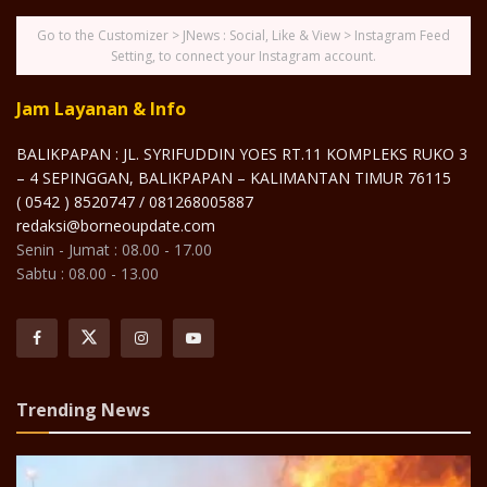
Go to the Customizer > JNews : Social, Like & View > Instagram Feed
Setting, to connect your Instagram account.
Jam Layanan & Info
BALIKPAPAN : JL. SYRIFUDDIN YOES RT.11 KOMPLEKS RUKO 3
– 4 SEPINGGAN, BALIKPAPAN – KALIMANTAN TIMUR 76115
( 0542 ) 8520747 / 081268005887
redaksi@borneoupdate.com
Senin - Jumat : 08.00 - 17.00
Sabtu : 08.00 - 13.00
Trending News