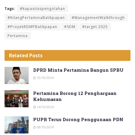
Tags:
#kapasitaspengolahan
#KilangPertaminaBalikpapan
#ManagementWalkthrough
#ProyekRDMPBalikpapan
#SDM
#target 2025
Pertamina
Related
Posts
DPRD Minta Pertamina Bangun SPBU
25/10/2024
Pertamina Borong 12 Penghargaan
Kehumasan
14/10/2024
PUPR Terus Dorong Penggunaan PDN
08/10/2024