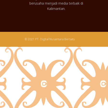
berusaha menjadi media terbaik di
Kalimantan.
© 2021 PT. Digital Nusantara Bersatu