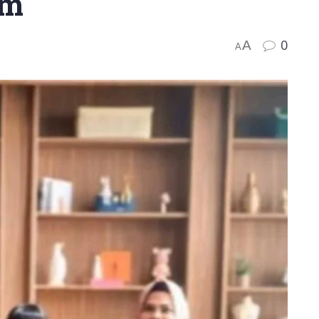
um
0
A
A