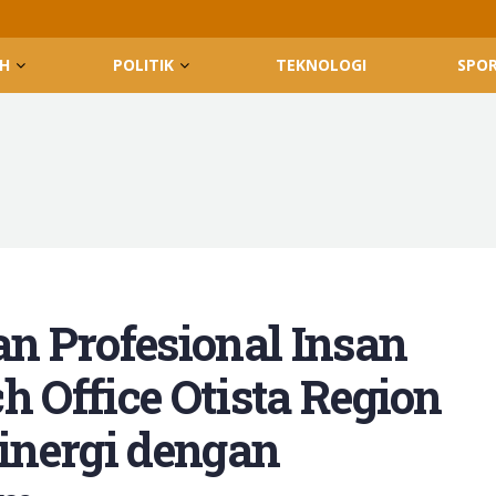
H
POLITIK
TEKNOLOGI
SPO
n Profesional Insan
h Office Otista Region
Sinergi dengan