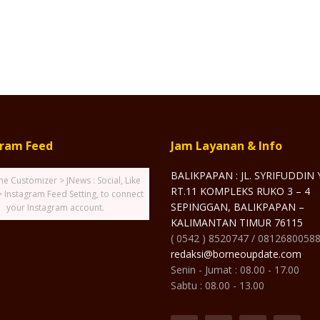
gram Feed
Jam Layanan & Info
BALIKPAPAN : JL. SYRIFUDDIN
he Customizer > JNews : Social, Like
RT.11 KOMPLEKS RUKO 3 – 4
> Instagram Feed Setting, to connect
SEPINGGAN, BALIKPAPAN –
your Instagram account.
KALIMANTAN TIMUR 76115
( 0542 ) 8520747 / 0812680058
redaksi@borneoupdate.com
Senin - Jumat : 08.00 - 17.00
Sabtu : 08.00 - 13.00