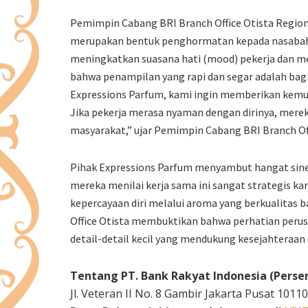
Pemimpin Cabang BRI Branch Office Otista Regi
merupakan bentuk penghormatan kepada nasabah
meningkatkan suasana hati (mood) pekerja dan mem
bahwa penampilan yang rapi dan segar adalah bagia
Expressions Parfum, kami ingin memberikan kemuda
Jika pekerja merasa nyaman dengan dirinya, mer
masyarakat,” ujar Pemimpin Cabang BRI Branch Off
Pihak Expressions Parfum menyambut hangat siner
mereka menilai kerja sama ini sangat strategis k
kepercayaan diri melalui aroma yang berkualitas ba
Office Otista membuktikan bahwa perhatian perusa
detail-detail kecil yang mendukung kesejahteraan 
Tentang PT. Bank Rakyat Indonesia (Perser
Jl. Veteran II No. 8 Gambir Jakarta Pusat 10110