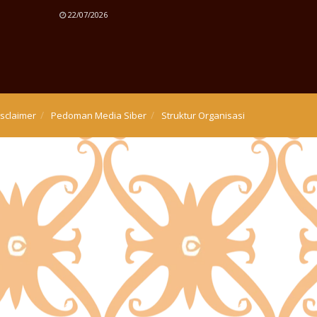
22/07/2026
isclaimer
Pedoman Media Siber
Struktur Organisasi