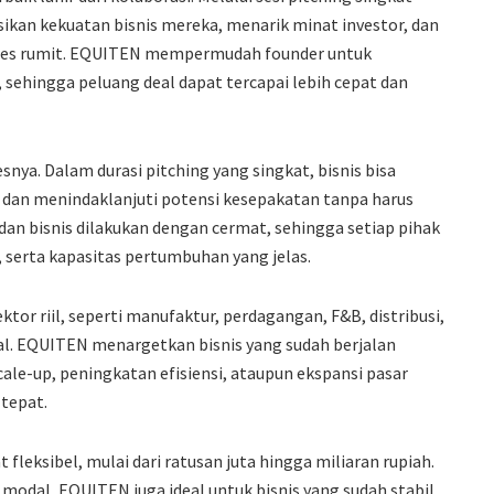
kan kekuatan bisnis mereka, menarik minat investor, dan
oses rumit. EQUITEN mempermudah founder untuk
 sehingga peluang deal dapat tercapai lebih cepat dan
nya. Dalam durasi pitching yang singkat, bisnis bisa
r dan menindaklanjuti potensi kesepakatan tanpa harus
dan bisnis dilakukan dengan cermat, sehingga setiap pihak
 serta kapasitas pertumbuhan yang jelas.
ktor riil, seperti manufaktur, perdagangan, F&B, distribusi,
onal. EQUITEN menargetkan bisnis yang sudah berjalan
ale-up, peningkatan efisiensi, ataupun ekspansi pasar
 tepat.
 fleksibel, mulai dari ratusan juta hingga miliaran rupiah.
modal, EQUITEN juga ideal untuk bisnis yang sudah stabil