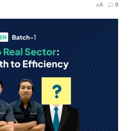
0
A
A