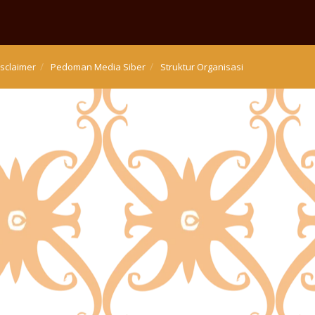
isclaimer
Pedoman Media Siber
Struktur Organisasi