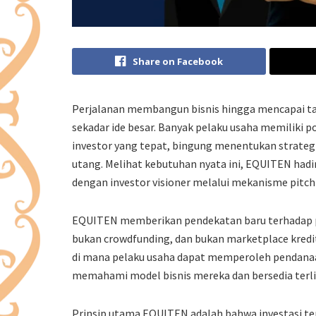
Share on Facebook
Perjalanan membangun bisnis hingga mencapai t
sekadar ide besar. Banyak pelaku usaha memiliki
investor yang tepat, bingung menentukan strateg
utang. Melihat kebutuhan nyata ini, EQUITEN had
dengan investor visioner melalui mekanisme pitchi
EQUITEN memberikan pendekatan baru terhadap pr
bukan crowdfunding, dan bukan marketplace kredi
di mana pelaku usaha dapat memperoleh pendanaan
memahami model bisnis mereka dan bersedia terl
Prinsip utama EQUITEN adalah bahwa investasi terba