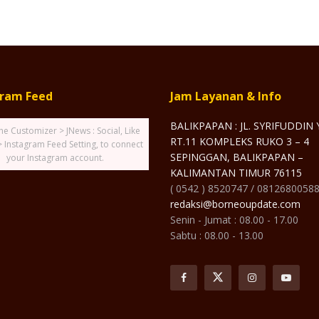
gram Feed
Jam Layanan & Info
BALIKPAPAN : JL. SYRIFUDDIN
he Customizer > JNews : Social, Like
RT.11 KOMPLEKS RUKO 3 – 4
> Instagram Feed Setting, to connect
SEPINGGAN, BALIKPAPAN –
your Instagram account.
KALIMANTAN TIMUR 76115
( 0542 ) 8520747 / 0812680058
redaksi@borneoupdate.com
Senin - Jumat : 08.00 - 17.00
Sabtu : 08.00 - 13.00