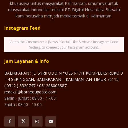
khususnya untuk masyarakat Kalimantan, umumnya untuk
masyarakat indonesia. melalui PT. Digital Nusantara Bersatu
kami berusaha menjadi media terbaik di Kalimantan.
Instagram Feed
Go to the Customizer > JNews : Social, Like & View > Instagram Feed
Setting, to connect your Instagram account.
Jam Layanan & Info
BALIKPAPAN : JL. SYRIFUDDIN YOES RT.11 KOMPLEKS RUKO 3
– 4 SEPINGGAN, BALIKPAPAN – KALIMANTAN TIMUR 76115
( 0542 ) 8520747 / 081268005887
redaksi@borneoupdate.com
Senin - Jumat : 08.00 - 17.00
Sabtu : 08.00 - 13.00