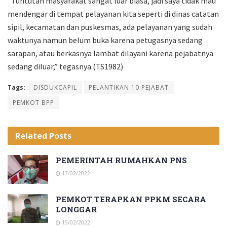
“Tuntutan masyarakat sangat luar biasa, jadi saya tidak mau
mendengar di tempat pelayanan kita seperti di dinas catatan
sipil, kecamatan dan puskesmas, ada pelayanan yang sudah
waktunya namun belum buka karena petugasnya sedang
sarapan, atau berkasnya lambat dilayani karena pejabatnya
sedang diluar,” tegasnya.(TS1982)
Tags:
DISDUKCAPIL
PELANTIKAN 10 PEJABAT
PEMKOT BPP
Related
Posts
PEMERINTAH RUMAHKAN PNS
17/02/2022
PEMKOT TERAPKAN PPKM SECARA
LONGGAR
15/02/2022