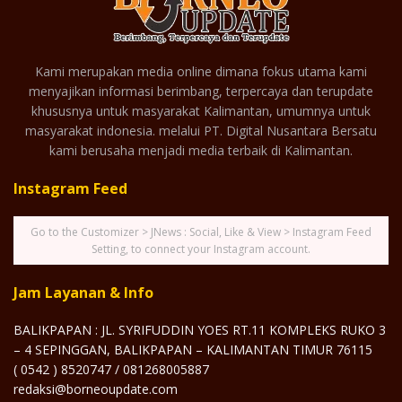
Kami merupakan media online dimana fokus utama kami
menyajikan informasi berimbang, terpercaya dan terupdate
khususnya untuk masyarakat Kalimantan, umumnya untuk
masyarakat indonesia. melalui PT. Digital Nusantara Bersatu
kami berusaha menjadi media terbaik di Kalimantan.
Instagram Feed
Go to the Customizer > JNews : Social, Like & View > Instagram Feed
Setting, to connect your Instagram account.
Jam Layanan & Info
BALIKPAPAN : JL. SYRIFUDDIN YOES RT.11 KOMPLEKS RUKO 3
– 4 SEPINGGAN, BALIKPAPAN – KALIMANTAN TIMUR 76115
( 0542 ) 8520747 / 081268005887
redaksi@borneoupdate.com