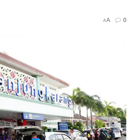
0
A
A