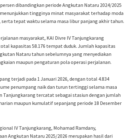
 persen dibandingkan periode Angkutan Nataru 2024/2025
i menunjukkan tingginya minat masyarakat terhadap moda
, serta tepat waktu selama masa libur panjang akhir tahun.
alanan masyarakat, KAI Divre IV Tanjungkarang
otal kapasitas 58.176 tempat duduk. Jumlah kapasitas
ngkutan Nataru tahun sebelumnya yang menyediakan
angkaian maupun pengaturan pola operasi perjalanan.
ng terjadi pada 1 Januari 2026, dengan total 4.834
olume penumpang naik dan turun tertinggi selama masa
n Tanjungkarang tercatat sebagai stasiun dengan jumlah
 harian maupun kumulatif sepanjang periode 18 Desember
 Regional IV Tanjungkarang, Mohamad Ramdany,
an Angkutan Nataru 2025/2026 merupakan hasil dari