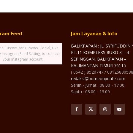
gram Feed
Jam Layanan & Info
BALIKPAPAN : JL. SYRIFUDDIN
he Customizer > JNews : Social, Like
RT.11 KOMPLEKS RUKO 3 – 4
> Instagram Feed Setting, to connect
SEPINGGAN, BALIKPAPAN –
your Instagram account.
KALIMANTAN TIMUR 76115
( 0542 ) 8520747 / 0812680058
redaksi@borneoupdate.com
Senin - Jumat : 08.00 - 17.00
Sabtu : 08.00 - 13.00