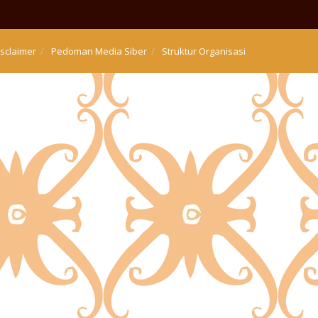
isclaimer
Pedoman Media Siber
Struktur Organisasi