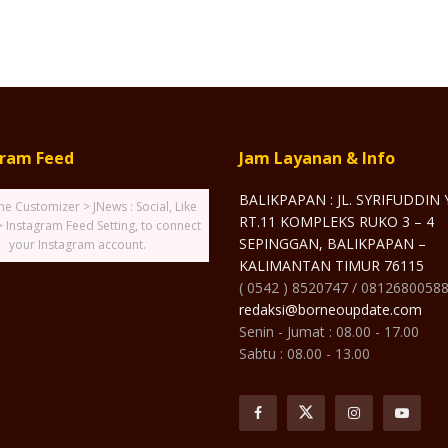
gram Feed
Jam Layanan & Info
BALIKPAPAN : JL. SYRIFUDDIN
he Customizer > JNews : Social, Like
RT.11 KOMPLEKS RUKO 3 – 4
> Instagram Feed Setting, to connect
SEPINGGAN, BALIKPAPAN –
your Instagram account.
KALIMANTAN TIMUR 76115
( 0542 ) 8520747 / 0812680058
redaksi@borneoupdate.com
Senin - Jumat : 08.00 - 17.00
Sabtu : 08.00 - 13.00