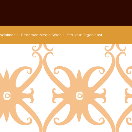
isclaimer
Pedoman Media Siber
Struktur Organisasi