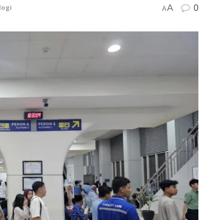
0
A
logi
A