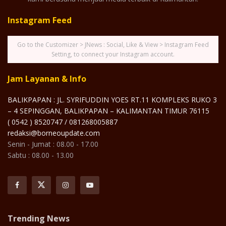
Instagram Feed
Go to the Customizer > JNews : Social, Like & View > Instagram Feed
Setting, to connect your Instagram account.
Jam Layanan & Info
BALIKPAPAN : JL. SYRIFUDDIN YOES RT.11 KOMPLEKS RUKO 3
– 4 SEPINGGAN, BALIKPAPAN – KALIMANTAN TIMUR 76115
( 0542 ) 8520747 / 081268005887
redaksi@borneoupdate.com
Senin - Jumat : 08.00 - 17.00
Sabtu : 08.00 - 13.00
Trending News