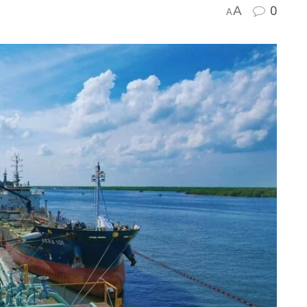
0
A
A