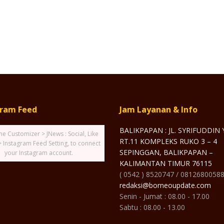
gram Feed
Jam Layanan & Info
BALIKPAPAN : JL. SYRIFUDDIN
he Customizer > JNews : Social, Like
RT.11 KOMPLEKS RUKO 3 – 4
> Instagram Feed Setting, to connect
SEPINGGAN, BALIKPAPAN –
your Instagram account.
KALIMANTAN TIMUR 76115
( 0542 ) 8520747 / 0812680058
redaksi@borneoupdate.com
Senin - Jumat : 08.00 - 17.00
Sabtu : 08.00 - 13.00