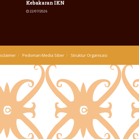
Kebakaran IKN
22/07/2026
isclaimer
Pedoman Media Siber
Struktur Organisasi