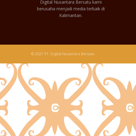
Digital Nusantara Bersatu kami
berusaha menjadi media terbaik di
Kalimantan.
© 2021 PT. Digital Nusantara Bersatu