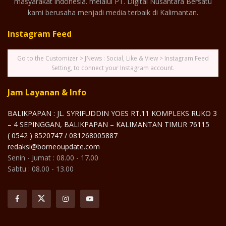
masyarakat indonesia. melalui PT. Digital Nusantara Bersatu
kami berusaha menjadi media terbaik di Kalimantan.
Instagram Feed
Go to the Customizer > JNews : Social, Like & View > Instagram Feed
Setting, to connect your Instagram account.
Jam Layanan & Info
BALIKPAPAN : JL. SYRIFUDDIN YOES RT.11 KOMPLEKS RUKO 3
– 4 SEPINGGAN, BALIKPAPAN – KALIMANTAN TIMUR 76115
( 0542 ) 8520747 / 081268005887
redaksi@borneoupdate.com
Senin - Jumat : 08.00 - 17.00
Sabtu : 08.00 - 13.00