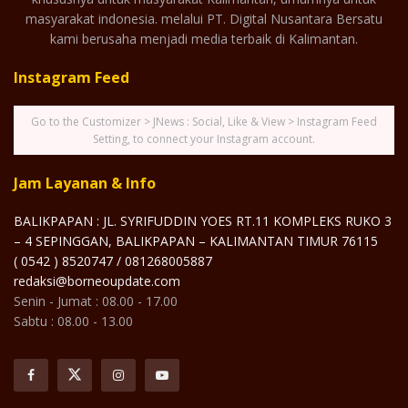
masyarakat indonesia. melalui PT. Digital Nusantara Bersatu
kami berusaha menjadi media terbaik di Kalimantan.
Instagram Feed
Go to the Customizer > JNews : Social, Like & View > Instagram Feed
Setting, to connect your Instagram account.
Jam Layanan & Info
BALIKPAPAN : JL. SYRIFUDDIN YOES RT.11 KOMPLEKS RUKO 3
– 4 SEPINGGAN, BALIKPAPAN – KALIMANTAN TIMUR 76115
( 0542 ) 8520747 / 081268005887
redaksi@borneoupdate.com
Senin - Jumat : 08.00 - 17.00
Sabtu : 08.00 - 13.00