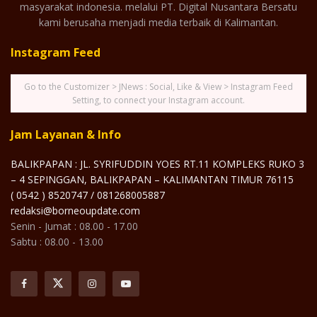
masyarakat indonesia. melalui PT. Digital Nusantara Bersatu
kami berusaha menjadi media terbaik di Kalimantan.
Instagram Feed
Go to the Customizer > JNews : Social, Like & View > Instagram Feed
Setting, to connect your Instagram account.
Jam Layanan & Info
BALIKPAPAN : JL. SYRIFUDDIN YOES RT.11 KOMPLEKS RUKO 3
– 4 SEPINGGAN, BALIKPAPAN – KALIMANTAN TIMUR 76115
( 0542 ) 8520747 / 081268005887
redaksi@borneoupdate.com
Senin - Jumat : 08.00 - 17.00
Sabtu : 08.00 - 13.00