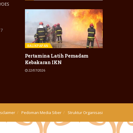
 YOES
87
BALIKPAPAN
Pertamina Latih Pemadam
Kebakaran IKN
22/07/2026
isclaimer
Pedoman Media Siber
Struktur Organisasi