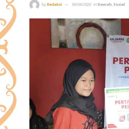
by
Redaksi
09/04/2020
in
Daerah
,
Sosial