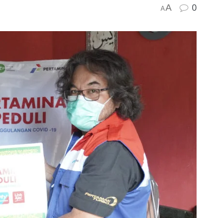
0
A
A