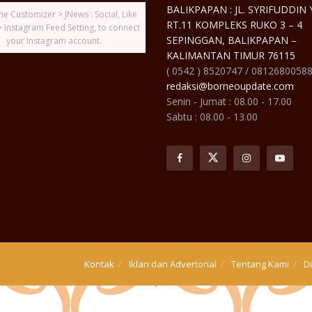
BALIKPAPAN : JL. SYRIFUDDIN
he Customizer > JNews : Social, Like
RT.11 KOMPLEKS RUKO 3 – 4
> Instagram Feed Setting, to connect
SEPINGGAN, BALIKPAPAN –
your Instagram account.
KALIMANTAN TIMUR 76115
( 0542 ) 8520747 / 0812680058
redaksi@borneoupdate.com
Senin - Jumat : 08.00 - 17.00
Sabtu : 08.00 - 13.00
Kontak
Iklan dan Advertorial
Tentang Kami
D