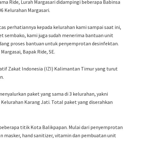
ma Ride, Lurah Margasari didampingi beberapa Babinsa
06 Kelurahan Margasari.
as perhatiannya kepada kelurahan kami sampai saat ini,
et sembako, kami juga sudah menerima bantuan unit
 sedang proses bantuan untuk penyemprotan desinfektan.
 Margasai, Bapak Ride, SE.
tif Zakat Indonesia (IZI) Kalimantan Timur yang turut
n.
menyalurkan paket yang sama di 3 kelurahan, yakni
 Kelurahan Karang Jati. Total paket yang diserahkan
 beberapa titik Kota Balikpapan. Mulai dari penyemprotan
n masker, hand sanitizer, vitamin dan pembuatan unit