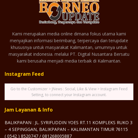
Kami merupakan media online dimana fokus utama kami
menyajikan informasi berimbang, terpercaya dan terupdate
khususnya untuk masyarakat Kalimantan, umumnya untuk
masyarakat indonesia. melalui PT. Digital Nusantara Bersatu
kami berusaha menjadi media terbaik di Kalimantan.
Instagram Feed
Go to the Customizer > JNews : Social, Like & View > Instagram Feed
Setting, to connect your Instagram account.
Jam Layanan & Info
BALIKPAPAN : JL. SYRIFUDDIN YOES RT.11 KOMPLEKS RUKO 3
– 4 SEPINGGAN, BALIKPAPAN – KALIMANTAN TIMUR 76115
( 0542 ) 8520747 / 081268005887