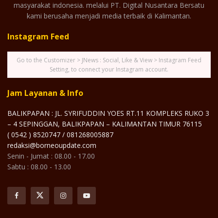
masyarakat indonesia. melalui PT. Digital Nusantara Bersatu
kami berusaha menjadi media terbaik di Kalimantan.
Instagram Feed
Go to the Customizer > JNews : Social, Like & View > Instagram Feed
Setting, to connect your Instagram account.
Jam Layanan & Info
BALIKPAPAN : JL. SYRIFUDDIN YOES RT.11 KOMPLEKS RUKO 3
– 4 SEPINGGAN, BALIKPAPAN – KALIMANTAN TIMUR 76115
( 0542 ) 8520747 / 081268005887
redaksi@borneoupdate.com
Senin - Jumat : 08.00 - 17.00
Sabtu : 08.00 - 13.00