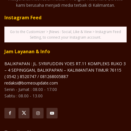
kami berusaha menjadi media terbaik di Kalimantan.
Instagram Feed
Go to the Customizer > JNews : Social, Like & View > Instagram Feed
Setting, to connect your Instagram account.
Jam Layanan & Info
BALIKPAPAN : JL. SYRIFUDDIN YOES RT.11 KOMPLEKS RUKO 3
– 4 SEPINGGAN, BALIKPAPAN – KALIMANTAN TIMUR 76115
( 0542 ) 8520747 / 081268005887
redaksi@borneoupdate.com
Senin - Jumat : 08.00 - 17.00
Sabtu : 08.00 - 13.00