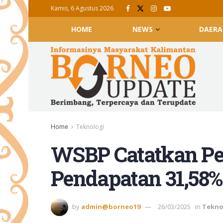
Kamis, 6 Agustus 2026
HOME
NEWS
DAERA
Home
Teknologi
WSBP Catatkan P
Pendapatan 31,58%
by
admin@borneo19
26/03/2025
in
Tekno