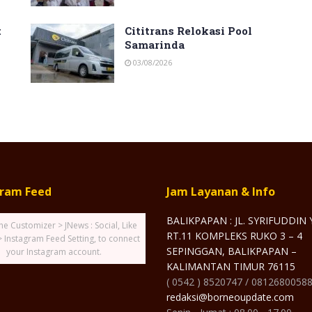
t
Cititrans Relokasi Pool
Samarinda
03/08/2026
gram Feed
Jam Layanan & Info
BALIKPAPAN : JL. SYRIFUDDIN
he Customizer > JNews : Social, Like
RT.11 KOMPLEKS RUKO 3 – 4
> Instagram Feed Setting, to connect
SEPINGGAN, BALIKPAPAN –
your Instagram account.
KALIMANTAN TIMUR 76115
( 0542 ) 8520747 / 0812680058
redaksi@borneoupdate.com