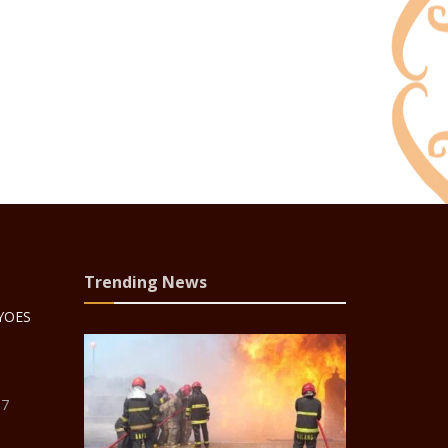
Trending News
 YOES
87