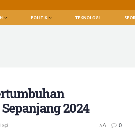
H
POLITIK
TEKNOLOGI
SPO
ertumbuhan
 Sepanjang 2024
0
A
logi
A