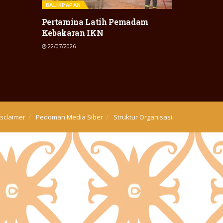
BALIKPAPAN
Pertamina Latih Pemadam
Kebakaran IKN
22/07/2026
isclaimer
Pedoman Media Siber
Struktur Organisasi