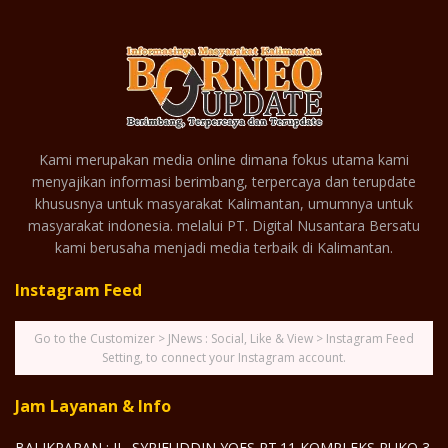
Kami merupakan media online dimana fokus utama kami
menyajikan informasi berimbang, terpercaya dan terupdate
khususnya untuk masyarakat Kalimantan, umumnya untuk
masyarakat indonesia. melalui PT. Digital Nusantara Bersatu
kami berusaha menjadi media terbaik di Kalimantan.
Instagram Feed
Go to the Customizer > JNews : Social, Like & View > Instagram Feed
Setting, to connect your Instagram account.
Jam Layanan & Info
BALIKPAPAN : JL. SYRIFUDDIN YOES RT.11 KOMPLEKS RUKO 3