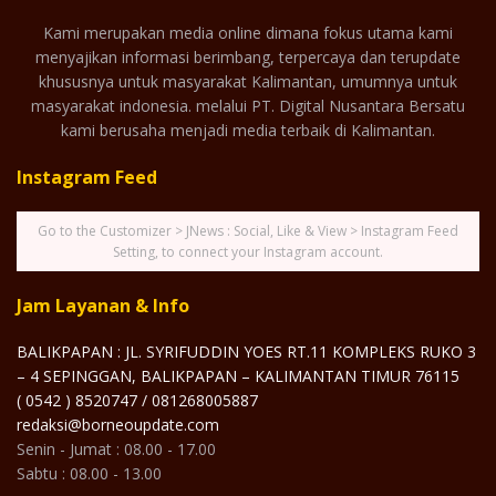
Kami merupakan media online dimana fokus utama kami
menyajikan informasi berimbang, terpercaya dan terupdate
khususnya untuk masyarakat Kalimantan, umumnya untuk
masyarakat indonesia. melalui PT. Digital Nusantara Bersatu
kami berusaha menjadi media terbaik di Kalimantan.
Instagram Feed
Go to the Customizer > JNews : Social, Like & View > Instagram Feed
Setting, to connect your Instagram account.
Jam Layanan & Info
BALIKPAPAN : JL. SYRIFUDDIN YOES RT.11 KOMPLEKS RUKO 3
– 4 SEPINGGAN, BALIKPAPAN – KALIMANTAN TIMUR 76115
( 0542 ) 8520747 / 081268005887
redaksi@borneoupdate.com
Senin - Jumat : 08.00 - 17.00
Sabtu : 08.00 - 13.00