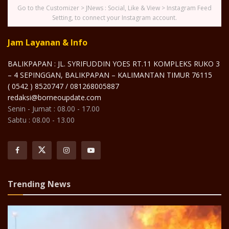
Go to the Customizer > JNews : Social, Like & View > Instagram Feed
Setting, to connect your Instagram account.
Jam Layanan & Info
BALIKPAPAN : JL. SYRIFUDDIN YOES RT.11 KOMPLEKS RUKO 3
– 4 SEPINGGAN, BALIKPAPAN – KALIMANTAN TIMUR 76115
( 0542 ) 8520747 / 081268005887
redaksi@borneoupdate.com
Senin - Jumat : 08.00 - 17.00
Sabtu : 08.00 - 13.00
Trending News