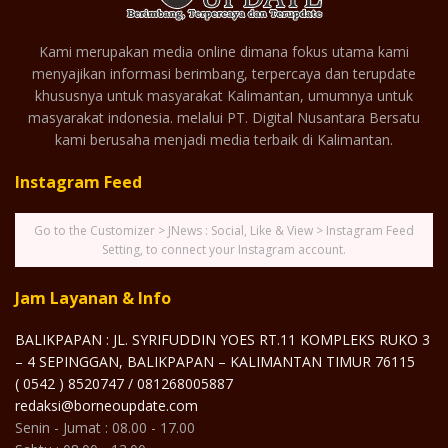
Kami merupakan media online dimana fokus utama kami
menyajikan informasi berimbang, terpercaya dan terupdate
khususnya untuk masyarakat Kalimantan, umumnya untuk
masyarakat indonesia. melalui PT. Digital Nusantara Bersatu
kami berusaha menjadi media terbaik di Kalimantan.
Instagram Feed
Go to the Customizer > JNews : Social, Like & View > Instagram Feed
Setting, to connect your Instagram account.
Jam Layanan & Info
BALIKPAPAN : JL. SYRIFUDDIN YOES RT.11 KOMPLEKS RUKO 3
– 4 SEPINGGAN, BALIKPAPAN – KALIMANTAN TIMUR 76115
( 0542 ) 8520747 / 081268005887
redaksi@borneoupdate.com
Senin - Jumat : 08.00 - 17.00