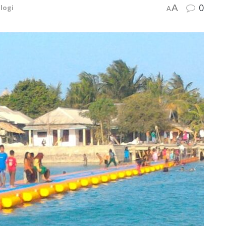
0
A
logi
A