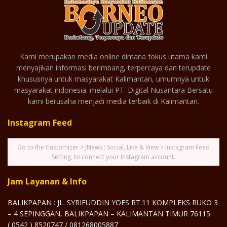
Kami merupakan media online dimana fokus utama kami
menyajikan informasi berimbang, terpercaya dan terupdate
khususnya untuk masyarakat Kalimantan, umumnya untuk
masyarakat indonesia. melalui PT. Digital Nusantara Bersatu
kami berusaha menjadi media terbaik di Kalimantan.
Instagram Feed
Go to the Customizer > JNews : Social, Like & View > Instagram Feed
Setting, to connect your Instagram account.
Jam Layanan & Info
BALIKPAPAN : JL. SYRIFUDDIN YOES RT.11 KOMPLEKS RUKO 3
– 4 SEPINGGAN, BALIKPAPAN – KALIMANTAN TIMUR 76115
( 0542 ) 8520747 / 081268005887