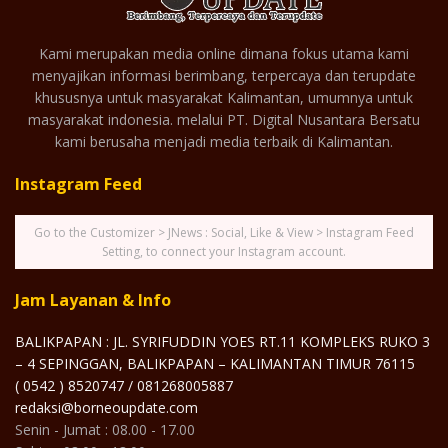
Kami merupakan media online dimana fokus utama kami
menyajikan informasi berimbang, terpercaya dan terupdate
khususnya untuk masyarakat Kalimantan, umumnya untuk
masyarakat indonesia. melalui PT. Digital Nusantara Bersatu
kami berusaha menjadi media terbaik di Kalimantan.
Instagram Feed
Go to the Customizer > JNews : Social, Like & View > Instagram Feed
Setting, to connect your Instagram account.
Jam Layanan & Info
BALIKPAPAN : JL. SYRIFUDDIN YOES RT.11 KOMPLEKS RUKO 3
– 4 SEPINGGAN, BALIKPAPAN – KALIMANTAN TIMUR 76115
( 0542 ) 8520747 / 081268005887
redaksi@borneoupdate.com
Senin - Jumat : 08.00 - 17.00