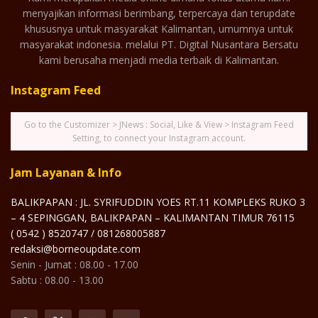
menyajikan informasi berimbang, terpercaya dan terupdate
khususnya untuk masyarakat Kalimantan, umumnya untuk
masyarakat indonesia. melalui PT. Digital Nusantara Bersatu
kami berusaha menjadi media terbaik di Kalimantan.
Instagram Feed
Go to the Customizer > JNews : Social, Like & View > Instagram Feed
Setting, to connect your Instagram account.
Jam Layanan & Info
BALIKPAPAN : JL. SYRIFUDDIN YOES RT.11 KOMPLEKS RUKO 3
– 4 SEPINGGAN, BALIKPAPAN – KALIMANTAN TIMUR 76115
( 0542 ) 8520747 / 081268005887
redaksi@borneoupdate.com
Senin - Jumat : 08.00 - 17.00
Sabtu : 08.00 - 13.00