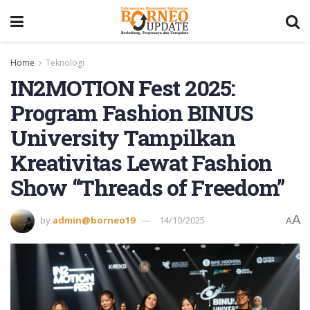
Home
Teknologi
IN2MOTION Fest 2025:
Program Fashion BINUS
University Tampilkan
Kreativitas Lewat Fashion
Show “Threads of Freedom”
A
by
admin@borneo19
14/10/2025
A