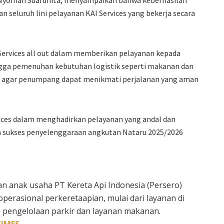
 Nyoman Suardhita, menyampaikan bahwa keberhasilan
n seluruh lini pelayanan KAI Services yang bekerja secara
I Services all out dalam memberikan pelayanan kepada
ngga pemenuhan kebutuhan logistik seperti makanan dan
al agar penumpang dapat menikmati perjalanan yang aman
vices dalam menghadirkan pelayanan yang andal dan
ita sukses penyelenggaraan angkutan Nataru 2025/2026
an anak usaha PT Kereta Api Indonesia (Persero)
erasional perkeretaapian, mulai dari layanan di
 pengelolaan parkir dan layanan makanan.