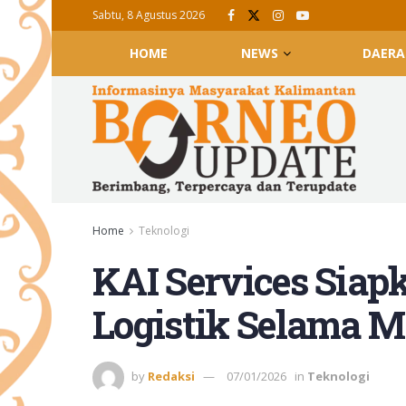
Sabtu, 8 Agustus 2026
HOME
NEWS
DAERA
Home
Teknologi
KAI Services Siap
Logistik Selama M
by
Redaksi
07/01/2026
in
Teknologi