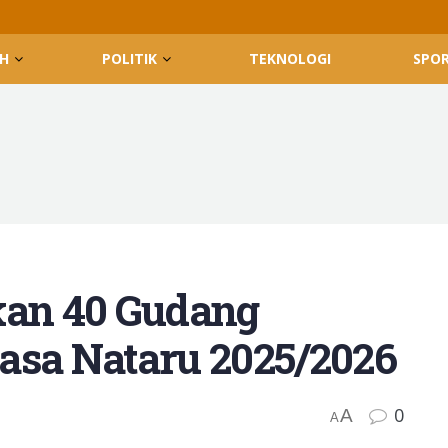
H
POLITIK
TEKNOLOGI
SPO
kan 40 Gudang
asa Nataru 2025/2026
0
A
A