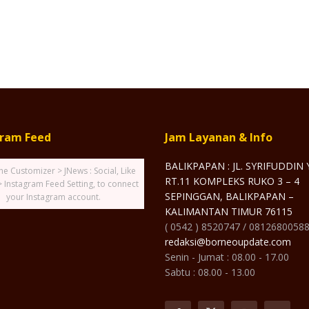
gram Feed
Jam Layanan & Info
BALIKPAPAN : JL. SYRIFUDDIN
he Customizer > JNews : Social, Like
RT.11 KOMPLEKS RUKO 3 – 4
> Instagram Feed Setting, to connect
SEPINGGAN, BALIKPAPAN –
your Instagram account.
KALIMANTAN TIMUR 76115
( 0542 ) 8520747 / 0812680058
redaksi@borneoupdate.com
Senin - Jumat : 08.00 - 17.00
Sabtu : 08.00 - 13.00