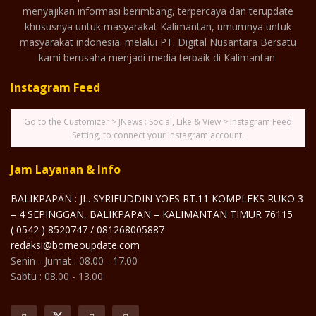
menyajikan informasi berimbang, terpercaya dan terupdate
khususnya untuk masyarakat Kalimantan, umumnya untuk
masyarakat indonesia. melalui PT. Digital Nusantara Bersatu
kami berusaha menjadi media terbaik di Kalimantan.
Instagram Feed
Go to the Customizer > JNews : Social, Like & View > Instagram Feed
Setting, to connect your Instagram account.
Jam Layanan & Info
BALIKPAPAN : JL. SYRIFUDDIN YOES RT.11 KOMPLEKS RUKO 3
– 4 SEPINGGAN, BALIKPAPAN – KALIMANTAN TIMUR 76115
( 0542 ) 8520747 / 081268005887
redaksi@borneoupdate.com
Senin - Jumat : 08.00 - 17.00
Sabtu : 08.00 - 13.00