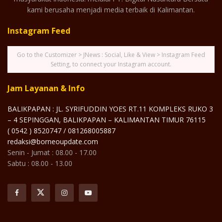
kami berusaha menjadi media terbaik di Kalimantan.
Instagram Feed
Go to the Customizer > JNews : Social, Like & View > Instagram Feed
Setting, to connect your Instagram account.
Jam Layanan & Info
BALIKPAPAN : JL. SYRIFUDDIN YOES RT.11 KOMPLEKS RUKO 3
– 4 SEPINGGAN, BALIKPAPAN – KALIMANTAN TIMUR 76115
( 0542 ) 8520747 / 081268005887
redaksi@borneoupdate.com
Senin - Jumat : 08.00 - 17.00
Sabtu : 08.00 - 13.00