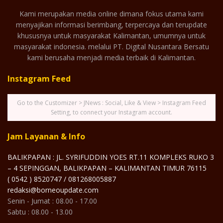
Kami merupakan media online dimana fokus utama kami
menyajikan informasi berimbang, terpercaya dan terupdate
khususnya untuk masyarakat Kalimantan, umumnya untuk
masyarakat indonesia. melalui PT. Digital Nusantara Bersatu
kami berusaha menjadi media terbaik di Kalimantan.
Instagram Feed
Go to the Customizer > JNews : Social, Like & View > Instagram Feed
Setting, to connect your Instagram account.
Jam Layanan & Info
BALIKPAPAN : JL. SYRIFUDDIN YOES RT.11 KOMPLEKS RUKO 3
– 4 SEPINGGAN, BALIKPAPAN – KALIMANTAN TIMUR 76115
( 0542 ) 8520747 / 081268005887
redaksi@borneoupdate.com
Senin - Jumat : 08.00 - 17.00
Sabtu : 08.00 - 13.00