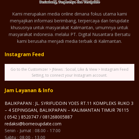
Kami merupakan media online dimana fokus utama kami
menyajikan informasi berimbang, terpercaya dan terupdate
khususnya untuk masyarakat Kalimantan, umumnya untuk
masyarakat indonesia. melalui PT. Digital Nusantara Bersatu
kami berusaha menjadi media terbaik di Kalimantan.
Instagram Feed
Go to the Customizer > JNews : Social, Like & View > Instagram Feed
Setting, to connect your Instagram account.
Jam Layanan & Info
BALIKPAPAN : JL. SYRIFUDDIN YOES RT.11 KOMPLEKS RUKO 3
– 4 SEPINGGAN, BALIKPAPAN – KALIMANTAN TIMUR 76115
( 0542 ) 8520747 / 081268005887
redaksi@borneoupdate.com
Senin - Jumat : 08.00 - 17.00
Sabtu : 08.00 - 13.00