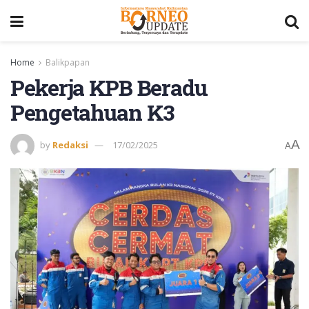
Home
Balikpapan
Pekerja KPB Beradu
Pengetahuan K3
A
by
Redaksi
17/02/2025
A