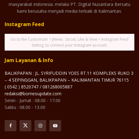
masyarakat indonesia. melalui PT. Digital Nusantara Bersatu
kami berusaha menjadi media terbaik di Kalimantan.
Instagram Feed
Go to the Customizer > JNews : Social, Like & View > Instagram Feed
Setting, to connect your Instagram account.
Jam Layanan & Info
BALIKPAPAN : JL. SYRIFUDDIN YOES RT.11 KOMPLEKS RUKO 3
– 4 SEPINGGAN, BALIKPAPAN – KALIMANTAN TIMUR 76115
( 0542 ) 8520747 / 081268005887
redaksi@borneoupdate.com
Senin - Jumat : 08.00 - 17.00
Sabtu : 08.00 - 13.00