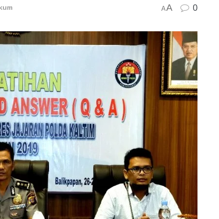
0
A
kum
A