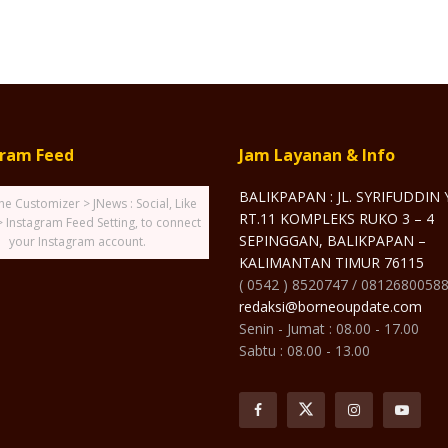
gram Feed
Jam Layanan & Info
BALIKPAPAN : JL. SYRIFUDDIN
he Customizer > JNews : Social, Like
RT.11 KOMPLEKS RUKO 3 – 4
> Instagram Feed Setting, to connect
SEPINGGAN, BALIKPAPAN –
your Instagram account.
KALIMANTAN TIMUR 76115
( 0542 ) 8520747 / 0812680058
redaksi@borneoupdate.com
Senin - Jumat : 08.00 - 17.00
Sabtu : 08.00 - 13.00