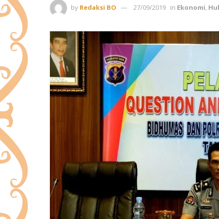
by
Redaksi BO
27/09/2019
in
Ekonomi
,
Hu