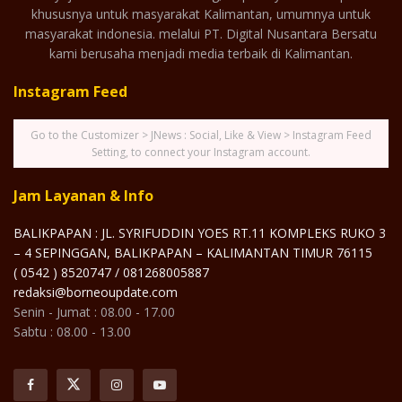
khususnya untuk masyarakat Kalimantan, umumnya untuk
masyarakat indonesia. melalui PT. Digital Nusantara Bersatu
kami berusaha menjadi media terbaik di Kalimantan.
Instagram Feed
Go to the Customizer > JNews : Social, Like & View > Instagram Feed
Setting, to connect your Instagram account.
Jam Layanan & Info
BALIKPAPAN : JL. SYRIFUDDIN YOES RT.11 KOMPLEKS RUKO 3
– 4 SEPINGGAN, BALIKPAPAN – KALIMANTAN TIMUR 76115
( 0542 ) 8520747 / 081268005887
redaksi@borneoupdate.com
Senin - Jumat : 08.00 - 17.00
Sabtu : 08.00 - 13.00