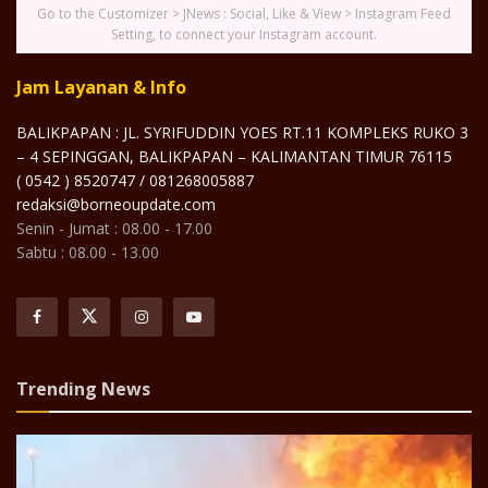
Go to the Customizer > JNews : Social, Like & View > Instagram Feed
Setting, to connect your Instagram account.
Jam Layanan & Info
BALIKPAPAN : JL. SYRIFUDDIN YOES RT.11 KOMPLEKS RUKO 3
– 4 SEPINGGAN, BALIKPAPAN – KALIMANTAN TIMUR 76115
( 0542 ) 8520747 / 081268005887
redaksi@borneoupdate.com
Senin - Jumat : 08.00 - 17.00
Sabtu : 08.00 - 13.00
Trending News