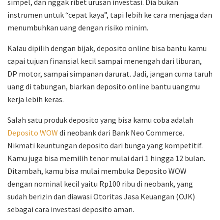
simpel, dan nggak ribet urusan investasi. Dia bukan
instrumen untuk “cepat kaya”, tapi lebih ke cara menjaga dan
menumbuhkan uang dengan risiko minim.
Kalau dipilih dengan bijak, deposito online bisa bantu kamu
capai tujuan finansial kecil sampai menengah dari liburan,
DP motor, sampai simpanan darurat. Jadi, jangan cuma taruh
uang di tabungan, biarkan deposito online bantu uangmu
kerja lebih keras.
Salah satu produk deposito yang bisa kamu coba adalah
Deposito WOW
di neobank dari Bank Neo Commerce.
Nikmati keuntungan deposito dari bunga yang kompetitif.
Kamu juga bisa memilih tenor mulai dari 1 hingga 12 bulan.
Ditambah, kamu bisa mulai membuka Deposito WOW
dengan nominal kecil yaitu Rp100 ribu di neobank, yang
sudah berizin dan diawasi Otoritas Jasa Keuangan (OJK)
sebagai cara investasi deposito aman.