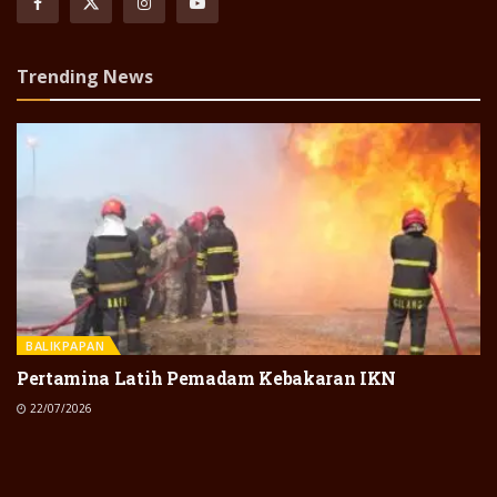
Trending News
BALIKPAPAN
Pertamina Latih Pemadam Kebakaran IKN
22/07/2026