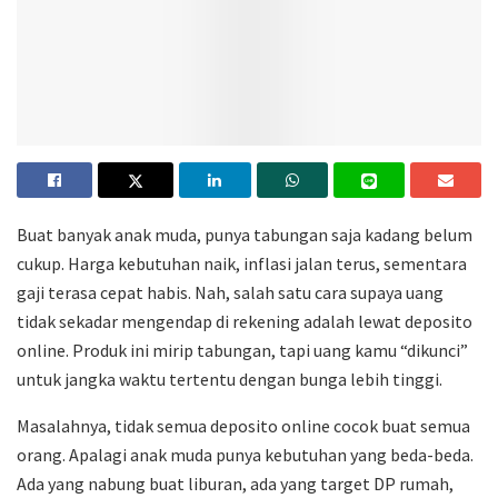
Buat banyak anak muda, punya tabungan saja kadang belum
cukup. Harga kebutuhan naik, inflasi jalan terus, sementara
gaji terasa cepat habis. Nah, salah satu cara supaya uang
tidak sekadar mengendap di rekening adalah lewat deposito
online. Produk ini mirip tabungan, tapi uang kamu “dikunci”
untuk jangka waktu tertentu dengan bunga lebih tinggi.
Masalahnya, tidak semua deposito online cocok buat semua
orang. Apalagi anak muda punya kebutuhan yang beda-beda.
Ada yang nabung buat liburan, ada yang target DP rumah,