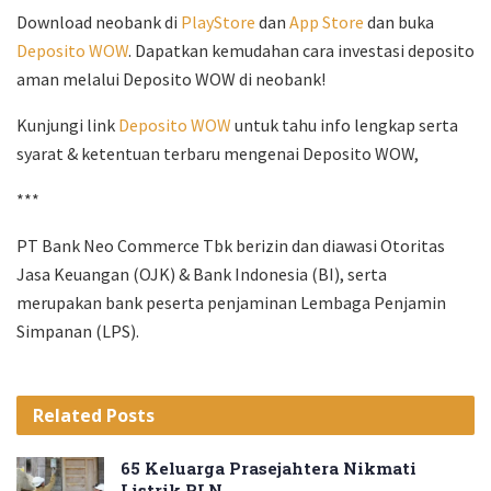
Download neobank di
PlayStore
dan
App Store
dan buka
Deposito WOW
. Dapatkan kemudahan cara investasi deposito
aman melalui Deposito WOW di neobank!
Kunjungi link
Deposito WOW
untuk tahu info lengkap serta
syarat & ketentuan terbaru mengenai Deposito WOW,
***
PT Bank Neo Commerce Tbk berizin dan diawasi Otoritas
Jasa Keuangan (OJK) & Bank Indonesia (BI), serta
merupakan bank peserta penjaminan Lembaga Penjamin
Simpanan (LPS).
Related
Posts
65 Keluarga Prasejahtera Nikmati
Listrik PLN