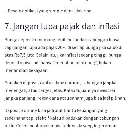
– Desain aplikasi yang simple dan tidak ribet
7. Jangan lupa pajak dan inflasi
Bunga deposito memang lebih besar dari tabungan biasa,
tapi jangan lupa ada pajak 20% di setiap bunga jika saldo di
atas Rp7,5 juta. Selain itu, jika inflasi sedang tinggi, bunga
deposito bisa jadi hanya “menahan nilai uang”, bukan
menambah kekayaan.
Gunakan deposito untuk dana darurat, tabungan jangka
menengah, atau target jelas. Kalau tujuannya investasi
jangka panjang, reksa dana atau saham juga bisa jadi pilihan.
Deposito online bisa jadi alat bantu keuangan yang
sederhana tapi efektif kalau dipadukan dengan tabungan
rutin. Cocok buat anak muda Indonesia yang ingin aman,