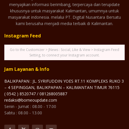
menyajikan informasi berimbang, terpercaya dan terupdate
khususnya untuk masyarakat Kalimantan, umumnya untuk
masyarakat indonesia. melalui PT. Digital Nusantara Bersatu
kami berusaha menjadi media terbaik di Kalimantan.
Instagram Feed
Go to the Customizer > JNews : Social, Like & View > Instagram Feed
Setting, to connect your Instagram account.
Jam Layanan & Info
BALIKPAPAN : JL. SYRIFUDDIN YOES RT.11 KOMPLEKS RUKO 3
– 4 SEPINGGAN, BALIKPAPAN – KALIMANTAN TIMUR 76115
( 0542 ) 8520747 / 081268005887
redaksi@borneoupdate.com
Senin - Jumat : 08.00 - 17.00
Sabtu : 08.00 - 13.00