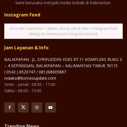
kami berusaha menjadi media terbaik di Kalimantan.
Instagram Feed
Go to the Customizer > JNews : Social, Like & View > Instagram Feed
Setting, to connect your Instagram account.
Jam Layanan & Info
BALIKPAPAN : JL. SYRIFUDDIN YOES RT.11 KOMPLEKS RUKO 3
– 4 SEPINGGAN, BALIKPAPAN – KALIMANTAN TIMUR 76115
( 0542 ) 8520747 / 081268005887
redaksi@borneoupdate.com
Senin - Jumat : 08.00 - 17.00
Sabtu : 08.00 - 13.00
Trending News