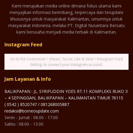
Kami merupakan media online dimana fokus utama kami
menyajikan informasi berimbang, terpercaya dan terupdate
khususnya untuk masyarakat Kalimantan, umumnya untuk
masyarakat indonesia. melalui PT. Digital Nusantara Bersatu
kami berusaha menjadi media terbaik di Kalimantan.
Instagram Feed
Go to the Customizer > JNews : Social, Like & View > Instagram Feed
Setting, to connect your Instagram account.
Jam Layanan & Info
BALIKPAPAN : JL. SYRIFUDDIN YOES RT.11 KOMPLEKS RUKO 3
– 4 SEPINGGAN, BALIKPAPAN – KALIMANTAN TIMUR 76115
( 0542 ) 8520747 / 081268005887
redaksi@borneoupdate.com
Senin - Jumat : 08.00 - 17.00
Sabtu : 08.00 - 13.00