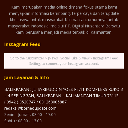
Kami merupakan media online dimana fokus utama kami
menyajikan informasi berimbang, terpercaya dan terupdate
khususnya untuk masyarakat Kalimantan, umumnya untuk
masyarakat indonesia. melalui PT. Digital Nusantara Bersatu
kami berusaha menjadi media terbaik di Kalimantan.
Instagram Feed
Go to the Customizer > JNews : Social, Like & View > Instagram Feed
Setting, to connect your Instagram account.
Jam Layanan & Info
BALIKPAPAN : JL. SYRIFUDDIN YOES RT.11 KOMPLEKS RUKO 3
– 4 SEPINGGAN, BALIKPAPAN – KALIMANTAN TIMUR 76115
( 0542 ) 8520747 / 081268005887
redaksi@borneoupdate.com
Senin - Jumat : 08.00 - 17.00
Sabtu : 08.00 - 13.00