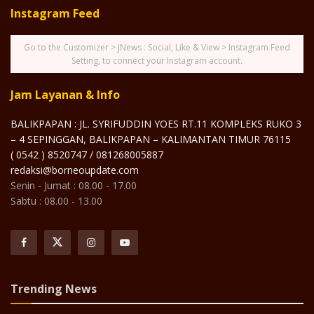
Instagram Feed
Go to the Customizer > JNews : Social, Like & View > Instagram Feed
Setting, to connect your Instagram account.
Jam Layanan & Info
BALIKPAPAN : JL. SYRIFUDDIN YOES RT.11 KOMPLEKS RUKO 3
– 4 SEPINGGAN, BALIKPAPAN – KALIMANTAN TIMUR 76115
( 0542 ) 8520747 / 081268005887
redaksi@borneoupdate.com
Senin - Jumat : 08.00 - 17.00
Sabtu : 08.00 - 13.00
Trending News