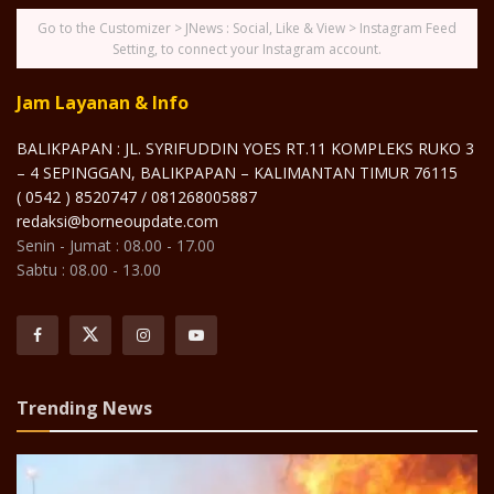
Go to the Customizer > JNews : Social, Like & View > Instagram Feed
Setting, to connect your Instagram account.
Jam Layanan & Info
BALIKPAPAN : JL. SYRIFUDDIN YOES RT.11 KOMPLEKS RUKO 3
– 4 SEPINGGAN, BALIKPAPAN – KALIMANTAN TIMUR 76115
( 0542 ) 8520747 / 081268005887
redaksi@borneoupdate.com
Senin - Jumat : 08.00 - 17.00
Sabtu : 08.00 - 13.00
Trending News