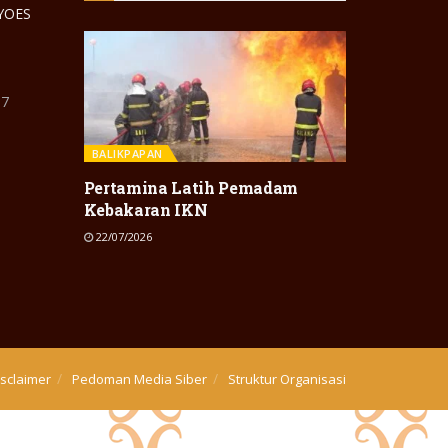
 YOES
87
BALIKPAPAN
Pertamina Latih Pemadam
Kebakaran IKN
22/07/2026
isclaimer
Pedoman Media Siber
Struktur Organisasi