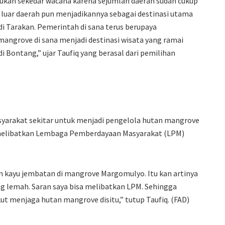
kan sekedar wacana karena sejumlah daerah sudah cukup
i luar daerah pun menjadikannya sebagai destinasi utama
di Tarakan. Pemerintah di sana terus berupaya
ngrove di sana menjadi destinasi wisata yang ramai
di Bontang,” ujar Taufiq yang berasal dari pemilihan
syarakat sekitar untuk menjadi pengelola hutan mangrove
 melibatkan Lembaga Pemberdayaan Masyarakat (LPM)
n kayu jembatan di mangrove Margomulyo. Itu kan artinya
g lemah. Saran saya bisa melibatkan LPM. Sehingga
kut menjaga hutan mangrove disitu,” tutup Taufiq. (FAD)