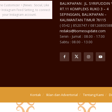
BALIKPAPAN : JL. SYRIFUDDIN
he Customizer > JNews : Social, Like
RT.11 KOMPLEKS RUKO 3 – 4
> Instagram Feed Setting, to connect
SEPINGGAN, BALIKPAPAN –
your Instagram account.
KALIMANTAN TIMUR 76115
( 0542 ) 8520747 / 0812680058
redaksi@borneoupdate.com
Senin - Jumat : 08.00 - 17.00
Sabtu : 08.00 - 13.00
Kontak
Iklan dan Advertorial
Tentang Kami
D