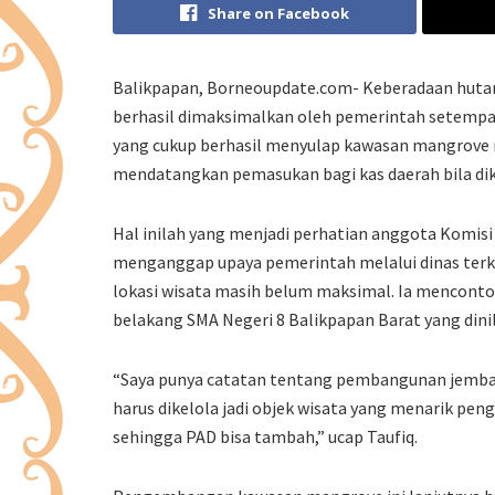
Share on Facebook
Balikpapan, Borneoupdate.com- Keberadaan hutan 
berhasil dimaksimalkan oleh pemerintah setempat
yang cukup berhasil menyulap kawasan mangrove m
mendatangkan pemasukan bagi kas daerah bila dik
Hal inilah yang menjadi perhatian anggota Komisi
menganggap upaya pemerintah melalui dinas ter
lokasi wisata masih belum maksimal. Ia mencont
belakang SMA Negeri 8 Balikpapan Barat yang di
“Saya punya catatan tentang pembangunan jembat
harus dikelola jadi objek wisata yang menarik pe
sehingga PAD bisa tambah,” ucap Taufiq.