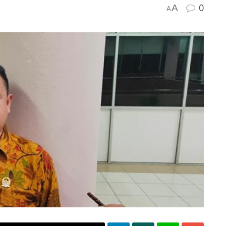
0
A
A