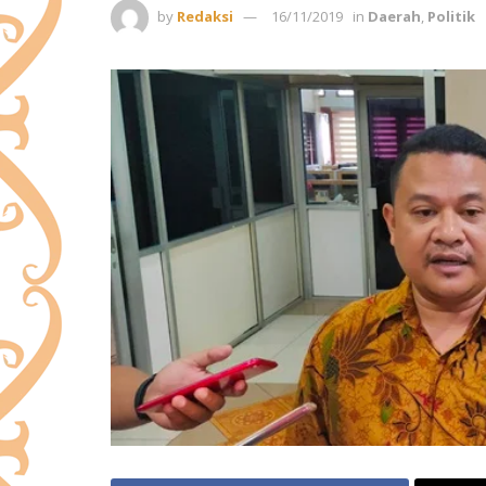
by
Redaksi
16/11/2019
in
Daerah
,
Politik