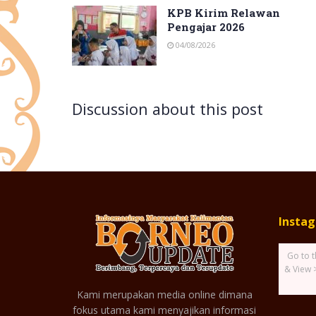
KPB Kirim Relawan
Pengajar 2026
04/08/2026
Discussion about this post
Insta
Go to t
& View 
Kami merupakan media online dimana
fokus utama kami menyajikan informasi