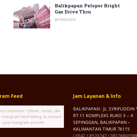
Balikpapan Pelopor Bright
Gas Drive Thru
04/08/2026
gram Feed
Jam Layanan & Info
BALIKPAPAN : JL. SYRIFUDDIN
he Customizer > JNews : Social, Like
RT.11 KOMPLEKS RUKO 3 – 4
> Instagram Feed Setting, to connect
SEPINGGAN, BALIKPAPAN –
your Instagram account.
KALIMANTAN TIMUR 76115
( 0542 ) 8520747 / 0812680058