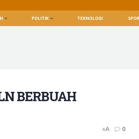
H
POLITIK
TEKNOLOGI
SPO
LN BERBUAH
0
A
A