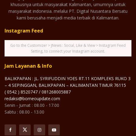
khususnya untuk masyarakat Kalimantan, umumnya untuk
masyarakat indonesia. melalui PT. Digital Nusantara Bersatu
kami berusaha menjadi media terbaik di Kalimantan.
Instagram Feed
Go to the Customizer > JNews : Social, Like & View > Instagram Feed
Setting, to connect your Instagram account.
Jam Layanan & Info
BALIKPAPAN : JL. SYRIFUDDIN YOES RT.11 KOMPLEKS RUKO 3
– 4 SEPINGGAN, BALIKPAPAN – KALIMANTAN TIMUR 76115
( 0542 ) 8520747 / 081268005887
redaksi@borneoupdate.com
Senin - Jumat : 08.00 - 17.00
Sabtu : 08.00 - 13.00