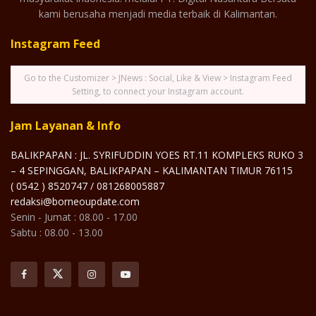
kami berusaha menjadi media terbaik di Kalimantan.
Instagram Feed
Go to the Customizer > JNews : Social, Like & View > Instagram Feed
Setting, to connect your Instagram account.
Jam Layanan & Info
BALIKPAPAN : JL. SYRIFUDDIN YOES RT.11 KOMPLEKS RUKO 3
– 4 SEPINGGAN, BALIKPAPAN – KALIMANTAN TIMUR 76115
( 0542 ) 8520747 / 081268005887
redaksi@borneoupdate.com
Senin - Jumat : 08.00 - 17.00
Sabtu : 08.00 - 13.00